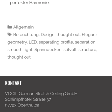
perfekter Harmonie.
Allgemein
Beleuchtung
,
Design
,
thought out
,
Eleganz
,
geometry
,
LED
,
separating profile
,
separation
,
smooth light
,
Spanndecken
,
stilvoll
,
structure
,
thought out
KONTAKT
VOCIL German Stretch Ceiling GmbH
Schlimpfhofer Straße 37
97723 Oberthulba