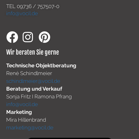
TEL
09736 / 757507-0
info@vocil.de
Wir beraten Sie gerne
Technische Objektberatung
René Schindlmeier
schindlmeier@vocil.de
Beratung und Verkauf
Sonja Fritz I Ramona Pfrang
info@vocil.de
Marketing
Mira Hillenbrand
marketing@vocil.de