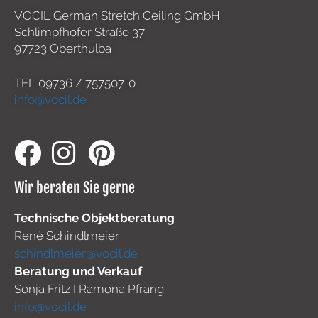
VOCIL German Stretch Ceiling GmbH
Schlimpfhofer Straße 37
97723 Oberthulba
TEL
09736 / 757507-0
info@vocil.de
Wir beraten Sie gerne
Technische Objektberatung
René Schindlmeier
schindlmeier@vocil.de
Beratung und Verkauf
Sonja Fritz I Ramona Pfrang
info@vocil.de