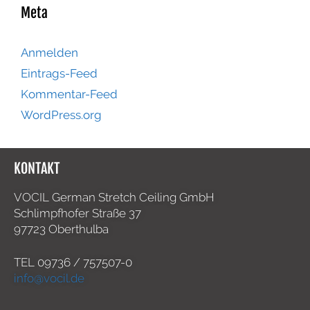
Meta
Anmelden
Eintrags-Feed
Kommentar-Feed
WordPress.org
KONTAKT
VOCIL German Stretch Ceiling GmbH
Schlimpfhofer Straße 37
97723 Oberthulba
TEL
09736 / 757507-0
info@vocil.de