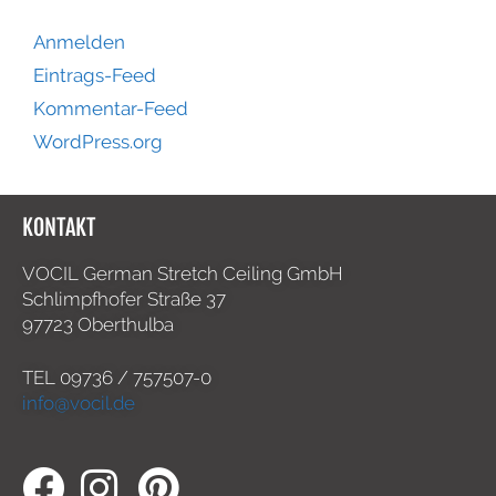
Anmelden
Eintrags-Feed
Kommentar-Feed
WordPress.org
KONTAKT
VOCIL German Stretch Ceiling GmbH
Schlimpfhofer Straße 37
97723 Oberthulba
TEL
09736 / 757507-0
info@vocil.de