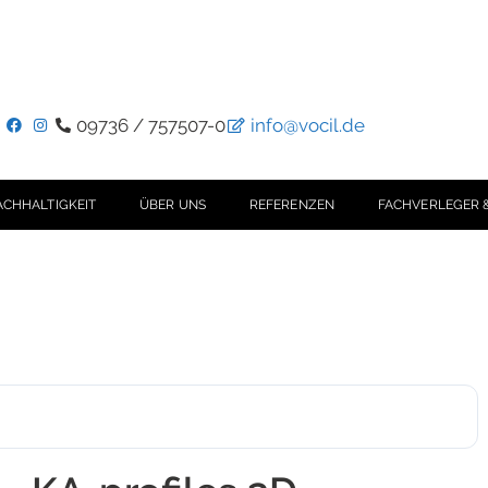
09736 / 757507-0
info@vocil.de
ACHHALTIGKEIT
ÜBER UNS
REFERENZEN
FACHVERLEGER 