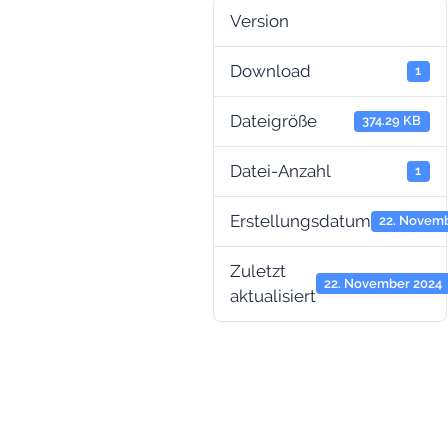
Version
Download
1
Dateigröße
374.29 KB
Datei-Anzahl
1
Erstellungsdatum
22. Novem
Zuletzt
22. November 2024
aktualisiert