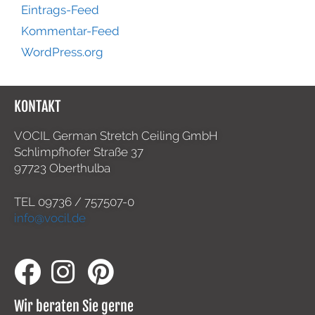
Eintrags-Feed
Kommentar-Feed
WordPress.org
KONTAKT
VOCIL German Stretch Ceiling GmbH
Schlimpfhofer Straße 37
97723 Oberthulba
TEL
09736 / 757507-0
info@vocil.de
Wir beraten Sie gerne