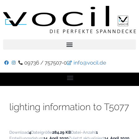
09736 / 757507-0
info@vocil.de
lighting information to T5077
Download
4
Dateigröße
284.29 KB
Datei-Anzahl
1
Erstellungsdatum
14. April 2020
Zuletzt aktualisiert
14. April 2020