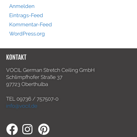
Anmelden
Eintrags-Feed
Kommentar-Feed
WordPress.org
KONTAKT
VOCIL German Stretch Ceiling GmbH
Schlimpfhofer Straße 37
97723 Oberthulba
TEL
09736 / 757507-0
info@vocil.de