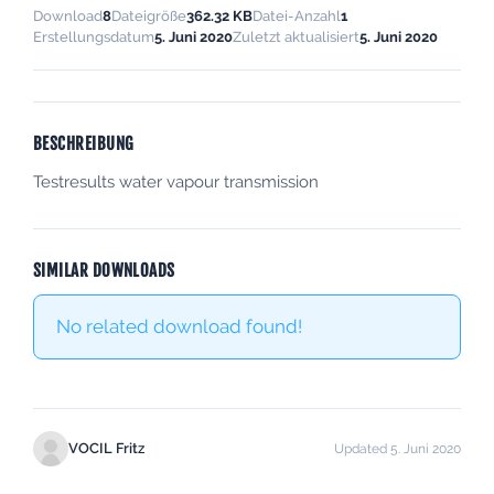
Download
8
Dateigröße
362.32 KB
Datei-Anzahl
1
Erstellungsdatum
5. Juni 2020
Zuletzt aktualisiert
5. Juni 2020
BESCHREIBUNG
Testresults water vapour transmission
SIMILAR DOWNLOADS
No related download found!
VOCIL Fritz
Updated 5. Juni 2020