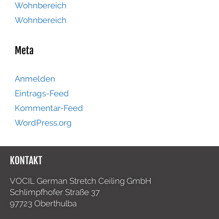
Wohnbereich
Wohnbereich
Meta
Anmelden
Eintrags-Feed
Kommentar-Feed
WordPress.org
KONTAKT
VOCIL German Stretch Ceiling GmbH
Schlimpfhofer Straße 37
97723 Oberthulba