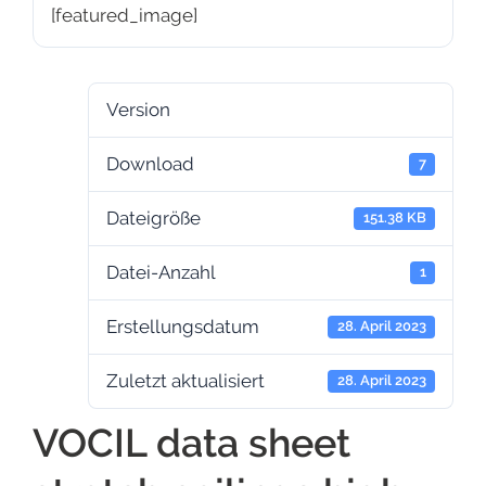
[featured_image]
Version
Download
7
Dateigröße
151.38 KB
Datei-Anzahl
1
Erstellungsdatum
28. April 2023
Zuletzt aktualisiert
28. April 2023
VOCIL data sheet