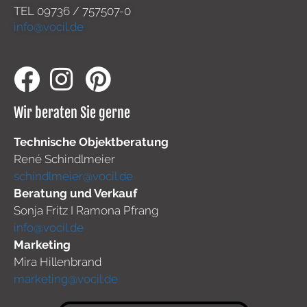
TEL
09736 / 757507-0
info@vocil.de
Wir beraten Sie gerne
Technische Objektberatung
René Schindlmeier
schindlmeier@vocil.de
Beratung und Verkauf
Sonja Fritz I Ramona Pfrang
info@vocil.de
Marketing
Mira Hillenbrand
marketing@vocil.de