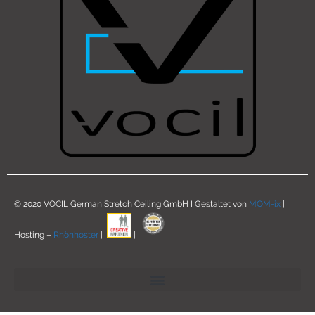
© 2020 VOCIL German Stretch Ceiling GmbH I Gestaltet von
MOM-ix
|
Hosting –
Rhönhoster
|
|