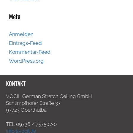
Meta
Anmelden
Eintrags-Feed
Kommentar-Feed
WordPress.org
KONTAKT
VOCIL German Stretch Ceiling GmbH
Schlimpfhofer Straße 37
97723 Oberthulba
TEL
09736 / 757507-0
info@vocil.de