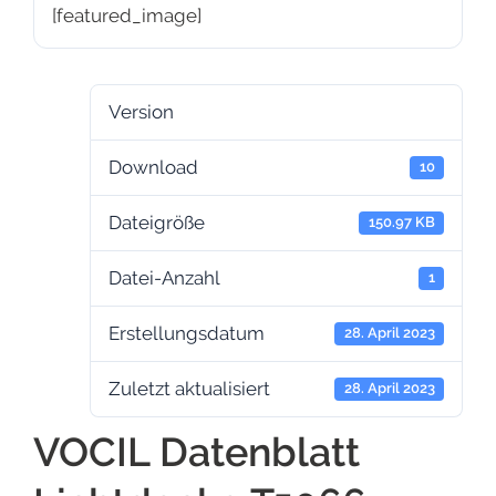
[featured_image]
Version
Download
10
Dateigröße
150.97 KB
Datei-Anzahl
1
Erstellungsdatum
28. April 2023
Zuletzt aktualisiert
28. April 2023
VOCIL Datenblatt