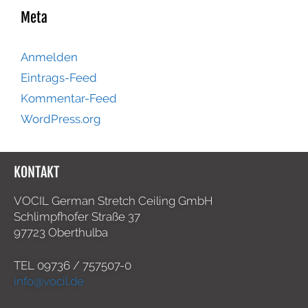
Meta
Anmelden
Eintrags-Feed
Kommentar-Feed
WordPress.org
KONTAKT
VOCIL German Stretch Ceiling GmbH
Schlimpfhofer Straße 37
97723 Oberthulba
TEL
09736 / 757507-0
info@vocil.de