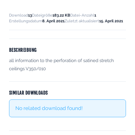
Download
13
Dateigröße
183.22 KB
Datei-Anzahl
1
Erstellungsdatum
8. April 2021
Zuletzt aktualisiert
15. April 2021
BESCHREIBUNG
all information to the perforation of satined stretch
ceilings V350/010
SIMILAR DOWNLOADS
No related download found!