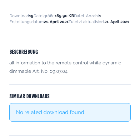
Download
19
Dateigröße
169.90 KB
Datei-Anzahl
1
Erstellungsdatum
21. April 2021
Zuletzt aktualisiert
21. April 2021
BESCHREIBUNG
all information to the remote control white dynamic
dimmable Art. No. 09.07.04
SIMILAR DOWNLOADS
No related download found!