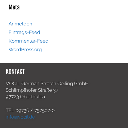
Meta
Anmelden
Eintrags-Feed
Kommentar-Feed
WordPress.org
KONTAKT
VOCIL German Stretch Ceiling GmbH
Schlimpfhofer Straße 37
97723 Oberthulba
TEL
09736 / 757507-0
info@vocil.de