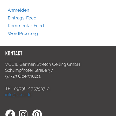
Anmelden
Eintrags-Feed
Kommentar-Feed
WordPress.org
KONTAKT
VOCIL German Stretch Ceiling GmbH
Schlimpfhofer Straße 37
97723 Oberthulba
TEL
09736 / 757507-0
info@vocil.de