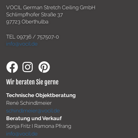
VOCIL German Stretch Ceiling GmbH
Schlimpfhofer Straße 37
97723 Oberthulba
TEL
09736 / 757507-0
info@vocil.de
Wir beraten Sie gerne
Technische Objektberatung
René Schindlmeier
schindlmeier@vocil.de
Beratung und Verkauf
Sonja Fritz I Ramona Pfrang
info@vocil.de