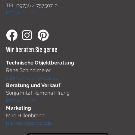
TEL
09736 / 757507-0
info@vocil.de
Wir beraten Sie gerne
Technische Objektberatung
René Schindlmeier
schindlmeier@vocil.de
Beratung und Verkauf
Sonja Fritz I Ramona Pfrang
info@vocil.de
Marketing
Mira Hillenbrand
marketing@vocil.de