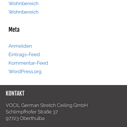
Wohnbereich
Wohnbereich
Meta
Anmelden
Eintrags-Feed
Kommentar-Feed
WordPress.org
KONTAKT
VOCIL German Stretch Ceiling GmbH
Schlimpfhofer Straße 37
97723 Oberthulba