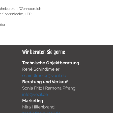
hnbereich
,
Wohnbereich
te Spanndecke
,
LED
rier
Wir beraten Sie gerne
Technische Objektberatung
René Schindlmeier
schindlmeier@vocil.de
Beratung und Verkauf
Sonja Fritz I Ramona Pfrang
info@vocil.de
Marketing
Mira Hillenbrand