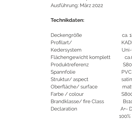
Ausführung: März 2022
Technikdaten:
Deckengröße ca. 18
Profilart/ KADEC Alupro
Kedersystem Uni-w
Flächengewicht komplett ca.
Produktreferenz S80
Spannfolie PVC 0,170 mm
Struktur/ aspect satin
Oberfläche/ surface mat
Farbe / colour S800
Brandklasse/ fire Class Bs1d0
Declaration A+- DIN EN 1
100% Recycl