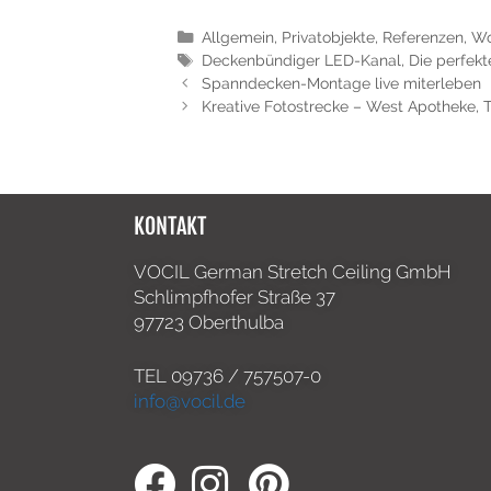
Allgemein
,
Privatobjekte
,
Referenzen
,
Wo
Deckenbündiger LED-Kanal
,
Die perfek
Spanndecken-Montage live miterleben
Kreative Fotostrecke – West Apotheke, T
KONTAKT
VOCIL German Stretch Ceiling GmbH
Schlimpfhofer Straße 37
97723 Oberthulba
TEL
09736 / 757507-0
info@vocil.de