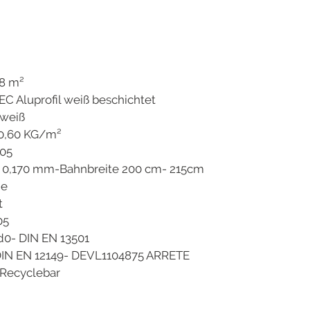
 m²
fil weiß beschichtet
eiß
0,60 KG/m²
05
-Bahnbreite 200 cm- 215cm
e
t
5
- DIN EN 13501
2149- DEVL1104875 ARRETE
ebar