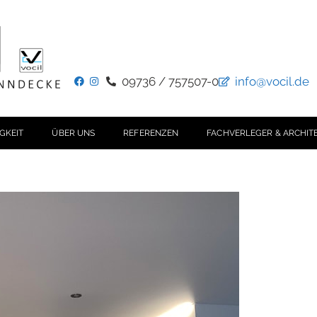
09736 / 757507-0
info@vocil.de
GKEIT
ÜBER UNS
REFERENZEN
FACHVERLEGER & ARCHIT