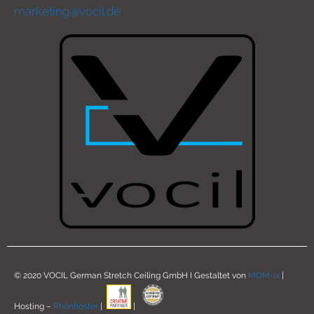
marketing@vocil.de
© 2020 VOCIL German Stretch Ceiling GmbH I Gestaltet von
MOM-ix
|
Hosting –
Rhönhoster
|
|