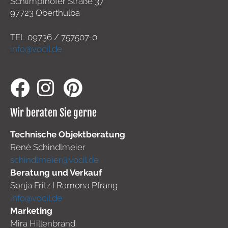
Schlimpfhofer Straße 37
97723 Oberthulba
TEL
09736 / 757507-0
info@vocil.de
Wir beraten Sie gerne
Technische Objektberatung
René Schindlmeier
schindlmeier@vocil.de
Beratung und Verkauf
Sonja Fritz I Ramona Pfrang
info@vocil.de
Marketing
Mira Hillenbrand