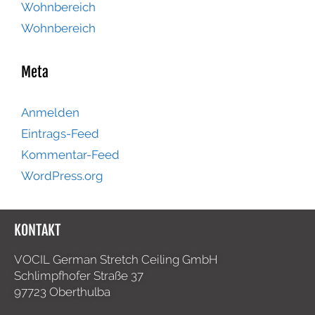
Wohnbereich
Wohnbereich
Meta
Anmelden
Eintrags-Feed
Kommentar-Feed
WordPress.org
KONTAKT
VOCIL German Stretch Ceiling GmbH
Schlimpfhofer Straße 37
97723 Oberthulba