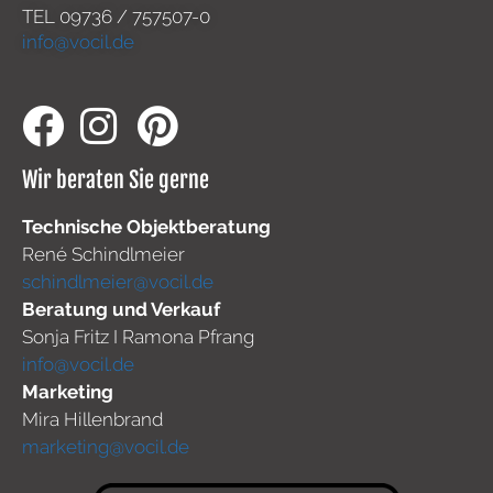
TEL
09736 / 757507-0
info@vocil.de
Wir beraten Sie gerne
Technische Objektberatung
René Schindlmeier
schindlmeier@vocil.de
Beratung und Verkauf
Sonja Fritz I Ramona Pfrang
info@vocil.de
Marketing
Mira Hillenbrand
marketing@vocil.de