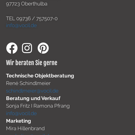
97723 Oberthulba
TEL
09736 / 757507-0
info@vocil.de
Wir beraten Sie gerne
Technische Objektberatung
René Schindlmeier
schindlmeier@vocil.de
Beratung und Verkauf
Sonja Fritz I Ramona Pfrang
info@vocil.de
Marketing
Mira Hillenbrand