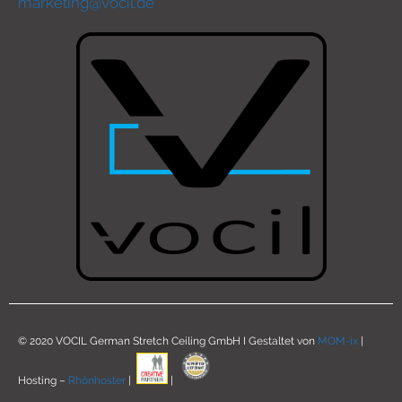
marketing@vocil.de
© 2020 VOCIL German Stretch Ceiling GmbH I Gestaltet von
MOM-ix
|
Hosting –
Rhönhoster
|
|