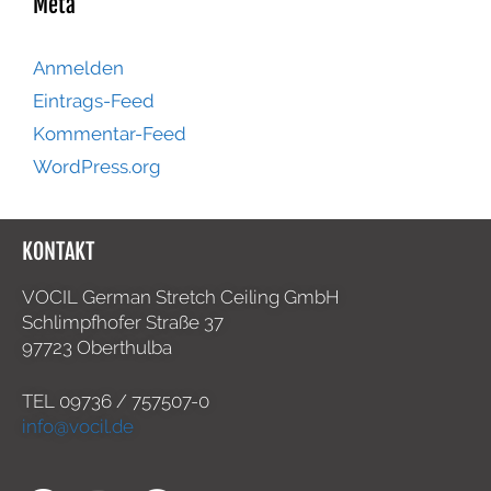
Meta
Anmelden
Eintrags-Feed
Kommentar-Feed
WordPress.org
KONTAKT
VOCIL German Stretch Ceiling GmbH
Schlimpfhofer Straße 37
97723 Oberthulba
TEL
09736 / 757507-0
info@vocil.de