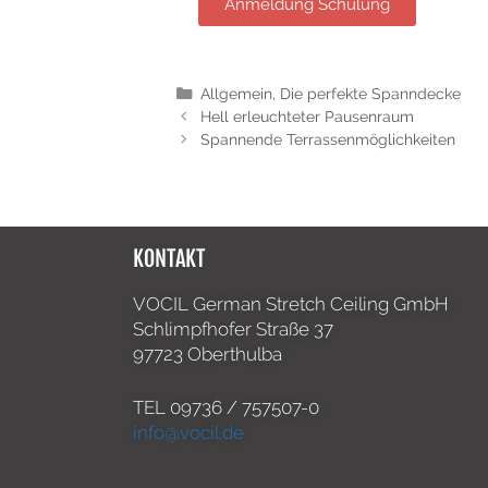
Anmeldung Schulung
Allgemein
,
Die perfekte Spanndecke
Hell erleuchteter Pausenraum
Spannende Terrassenmöglichkeiten
KONTAKT
VOCIL German Stretch Ceiling GmbH
Schlimpfhofer Straße 37
97723 Oberthulba
TEL
09736 / 757507-0
info@vocil.de