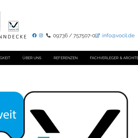
09736 / 757507-0
info@vocil.de
GKEIT
ÜBER UNS
REFERENZEN
FACHVERLEGER & ARCHIT