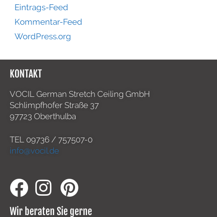
Eintrags-Feed
Kommentar-Feed
WordPress.org
KONTAKT
VOCIL German Stretch Ceiling GmbH
Schlimpfhofer Straße 37
97723 Oberthulba
TEL
09736 / 757507-0
info@vocil.de
Wir beraten Sie gerne