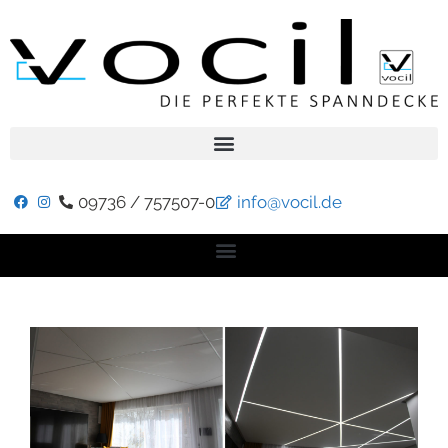
09736 / 757507-0
info@vocil.de