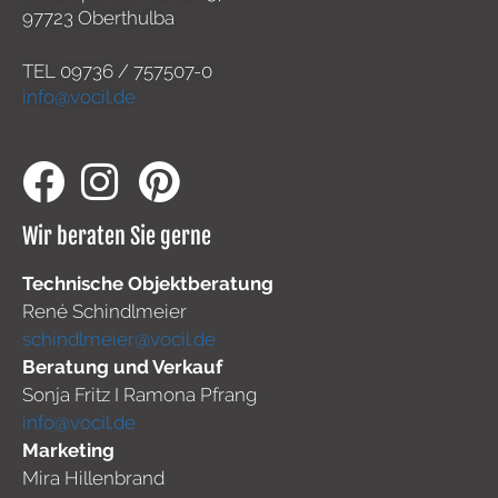
97723 Oberthulba
TEL
09736 / 757507-0
info@vocil.de
Wir beraten Sie gerne
Technische Objektberatung
René Schindlmeier
schindlmeier@vocil.de
Beratung und Verkauf
Sonja Fritz I Ramona Pfrang
info@vocil.de
Marketing
Mira Hillenbrand