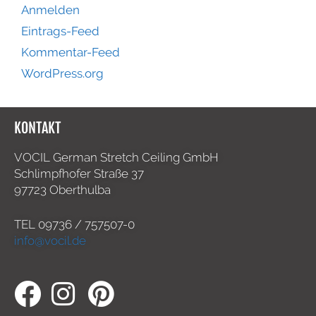
Anmelden
Eintrags-Feed
Kommentar-Feed
WordPress.org
KONTAKT
VOCIL German Stretch Ceiling GmbH
Schlimpfhofer Straße 37
97723 Oberthulba
TEL
09736 / 757507-0
info@vocil.de