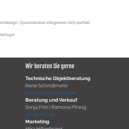
aumdesign
,
Spanndecken integrieren sich perfekt
iertage!
Wir beraten Sie gerne
Technische Objektberatung
René Schindlmeier
schindlmeier@vocil.de
Beratung und Verkauf
Sonja Fritz I Ramona Pfrang
info@vocil.de
Marketing
Mira Hillenbrand