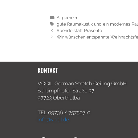
Allgemein
gute Raumakustik und ein modernes R
Spende statt Präsente
Wir wünschen entspannte Weihnachtsfe
KONTAKT
VOCIL German Stretch Ceiling GmbH
Schlimpfhofer Straße 37
97723 Oberthulba
TEL
09736 / 757507-0
info@vocil.de