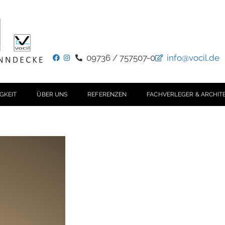
09736 / 757507-0
info@vocil.de
GKEIT
ÜBER UNS
REFERENZEN
FACHVERLEGER & ARCHIT