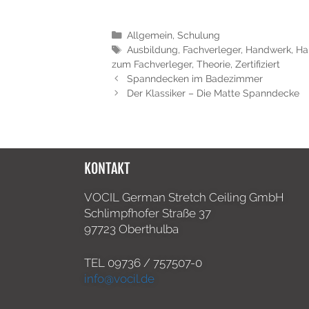
Allgemein
,
Schulung
Ausbildung
,
Fachverleger
,
Handwerk
,
Ha
zum Fachverleger
,
Theorie
,
Zertifiziert
Spanndecken im Badezimmer
Der Klassiker – Die Matte Spanndecke
KONTAKT
VOCIL German Stretch Ceiling GmbH
Schlimpfhofer Straße 37
97723 Oberthulba
TEL
09736 / 757507-0
info@vocil.de