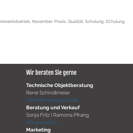
ndwerksbetrieb
,
November
,
Praxis
,
Qualität
,
Schulung
,
SChulung
Wir beraten Sie gerne
Technische Objektberatung
René Schindlmeier
schindlmeier@vocil.de
Beratung und Verkauf
Sonja Fritz I Ramona Pfrang
info@vocil.de
Marketing