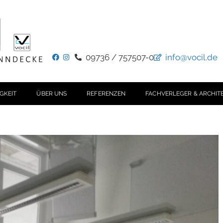
09736 / 757507-0
info@vocil.de
GKEIT
ÜBER UNS
REFERENZEN
FACHVERLEGER & ARCHIT