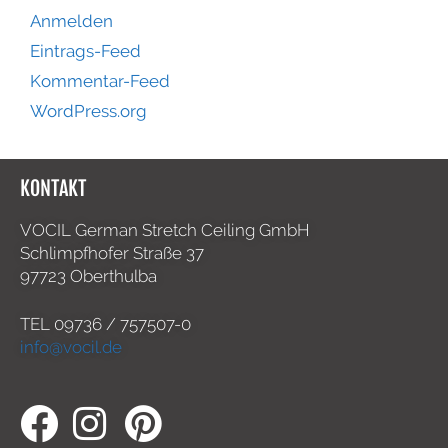
Anmelden
Eintrags-Feed
Kommentar-Feed
WordPress.org
KONTAKT
VOCIL German Stretch Ceiling GmbH
Schlimpfhofer Straße 37
97723 Oberthulba
TEL
09736 / 757507-0
info@vocil.de