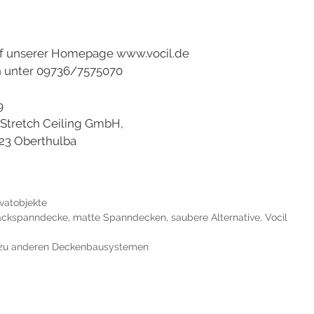
uf unserer Homepage www.vocil.de
ch unter 09736/7575070
9
 German Stretch Ceiling GmbH,
723 Oberthulba
ivatobjekte
ackspanndecke
,
matte Spanndecken
,
saubere Alternative
,
Vocil
h zu anderen Deckenbausystemen