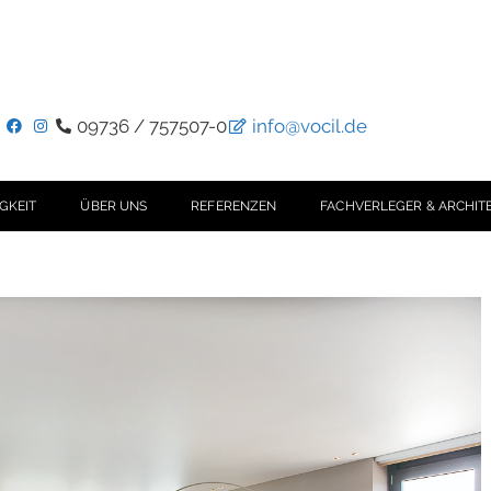
09736 / 757507-0
info@vocil.de
GKEIT
ÜBER UNS
REFERENZEN
FACHVERLEGER & ARCHIT