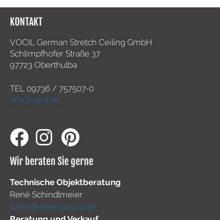
KONTAKT
VOCIL German Stretch Ceiling GmbH
Schlimpfhofer Straße 37
97723 Oberthulba
TEL
09736 / 757507-0
info@vocil.de
Wir beraten Sie gerne
Technische Objektberatung
René Schindlmeier
schindlmeier@vocil.de
Beratung und Verkauf