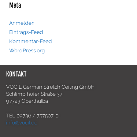
Meta
Anmelden
Eintrags-Feed
Kommentar-Feed
WordPress.org
KONTAKT
VOCIL German Stretch Ceiling GmbH
Schlimpfhofer Straße 37
97723 Oberthulba
TEL
09736 / 757507-0
info@vocil.de