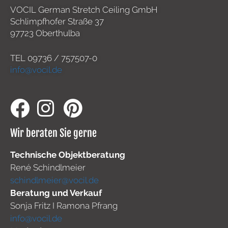
VOCIL German Stretch Ceiling GmbH
Schlimpfhofer Straße 37
97723 Oberthulba
TEL
09736 / 757507-0
info@vocil.de
Wir beraten Sie gerne
Technische Objektberatung
René Schindlmeier
schindlmeier@vocil.de
Beratung und Verkauf
Sonja Fritz I Ramona Pfrang
info@vocil.de