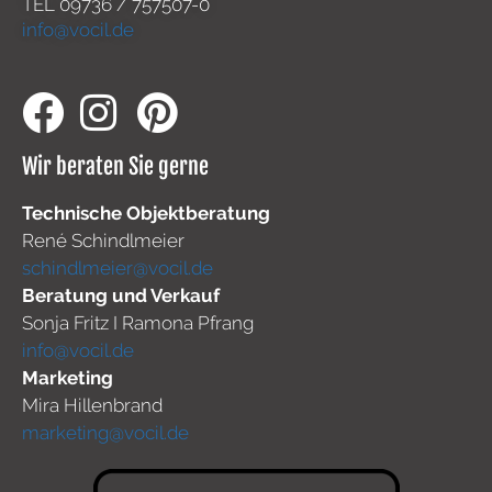
TEL
09736 / 757507-0
info@vocil.de
Wir beraten Sie gerne
Technische Objektberatung
René Schindlmeier
schindlmeier@vocil.de
Beratung und Verkauf
Sonja Fritz I Ramona Pfrang
info@vocil.de
Marketing
Mira Hillenbrand
marketing@vocil.de