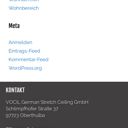
Wohnbereich
Meta
Anmelden
Eintrags-Feed
Kommentar-Feed
WordPress.org
KONTAKT
VOCIL German Stretch Ceiling GmbH
Schlimpfhofer Straße 37
97723 Oberthulba