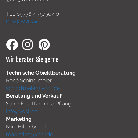
TEL
09736 / 757507-0
info@vocil.de
Wir beraten Sie gerne
Technische Objektberatung
René Schindlmeier
schindlmeier@vocil.de
Beratung und Verkauf
Sonja Fritz I Ramona Pfrang
info@vocil.de
Marketing
Mira Hillenbrand
marketing@vocil.de