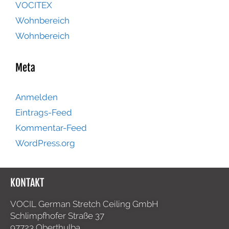
VOCITEX
Wohnbereich
Wohnbereich
Meta
Anmelden
Eintrags-Feed
Kommentar-Feed
WordPress.org
KONTAKT
VOCIL German Stretch Ceiling GmbH
Schlimpfhofer Straße 37
97723 Oberthulba