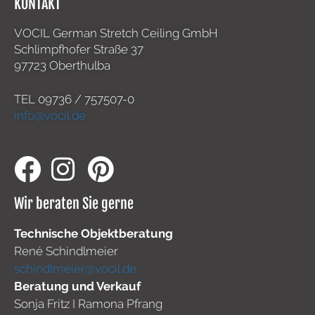
KONTAKT
VOCIL German Stretch Ceiling GmbH
Schlimpfhofer Straße 37
97723 Oberthulba
TEL
09736 / 757507-0
info@vocil.de
Wir beraten Sie gerne
Technische Objektberatung
René Schindlmeier
schindlmeier@vocil.de
Beratung und Verkauf
Sonja Fritz I Ramona Pfrang