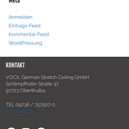
Meta
Anmelden
Eintrags-Feed
Kommentar-Feed
WordPress.org
KONTAKT
VOCIL German Stretch Ceiling GmbH
Schlimpfhofer Straße 37
97723 Oberthulba
TEL
09736 / 757507-0
info@vocil.de