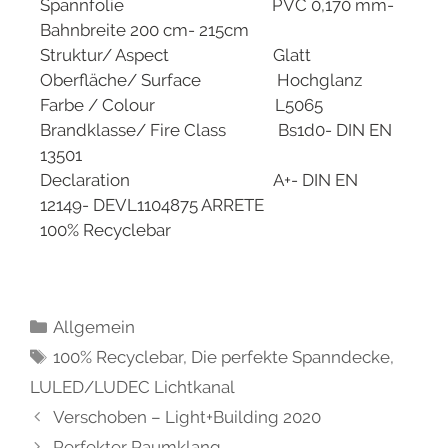
Spannfolie PVC 0,170 mm-
Bahnbreite 200 cm- 215cm
Struktur/ Aspect Glatt
Oberfläche/ Surface Hochglanz
Farbe / Colour L5065
Brandklasse/ Fire Class Bs1d0- DIN EN
13501
Declaration A+- DIN EN
12149- DEVL1104875 ARRETE
100% Recyclebar
Allgemein
100% Recyclebar
,
Die perfekte Spanndecke
,
LULED/LUDEC Lichtkanal
Verschoben – Light+Building 2020
Perfekter Raumklang