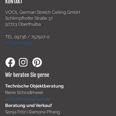
KONTAKT
VOCIL German Stretch Ceiling GmbH
Schlimpfhofer Straße 37
97723 Oberthulba
TEL
09736 / 757507-0
info@vocil.de
Wir beraten Sie gerne
Technische Objektberatung
René Schindlmeier
schindlmeier@vocil.de
Beratung und Verkauf
Sonja Fritz I Ramona Pfrang