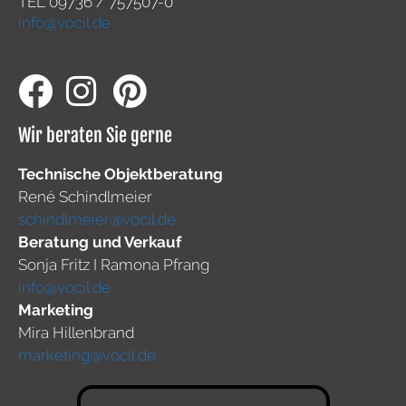
TEL
09736 / 757507-0
info@vocil.de
Wir beraten Sie gerne
Technische Objektberatung
René Schindlmeier
schindlmeier@vocil.de
Beratung und Verkauf
Sonja Fritz I Ramona Pfrang
info@vocil.de
Marketing
Mira Hillenbrand
marketing@vocil.de