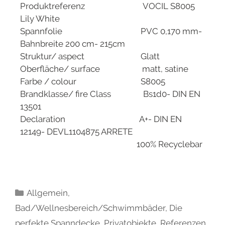
Produktreferenz VOCIL S8005
Lily White
Spannfolie PVC 0,170 mm-
Bahnbreite 200 cm- 215cm
Struktur/ aspect Glatt
Oberfläche/ surface matt, satine
Farbe / colour S8005
Brandklasse/ fire Class Bs1d0- DIN EN
13501
Declaration A+- DIN EN
12149- DEVL1104875 ARRETE
100% Recyclebar
Allgemein
,
Bad/Wellnesbereich/Schwimmbäder
,
Die
perfekte Spanndecke
,
Privatobjekte
,
Referenzen