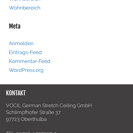
Wohnbereich
Meta
Anmelden
Eintrags-Feed
Kommentar-Feed
WordPress.org
KONTAKT
VOCIL German Stretch Ceiling GmbH
Schlimpfhofer Straße 37
97723 Oberthulba