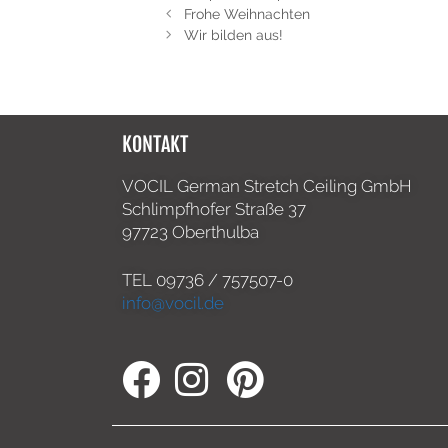
Frohe Weihnachten
Wir bilden aus!
KONTAKT
VOCIL German Stretch Ceiling GmbH
Schlimpfhofer Straße 37
97723 Oberthulba
TEL
09736 / 757507-0
info@vocil.de