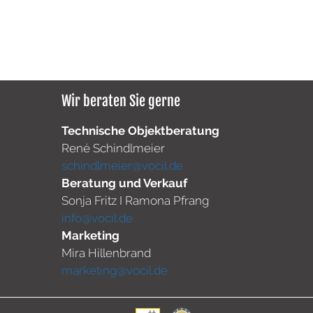
Wir beraten Sie gerne
Technische Objektberatung
René Schindlmeier
schindlmeier@vocil.de
Beratung und Verkauf
Sonja Fritz I Ramona Pfrang
info@vocil.de
Marketing
Mira Hillenbrand
marketing@vocil.de