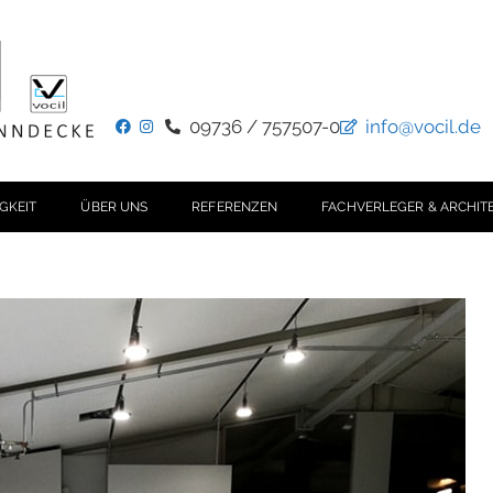
09736 / 757507-0
info@vocil.de
GKEIT
ÜBER UNS
REFERENZEN
FACHVERLEGER & ARCHIT