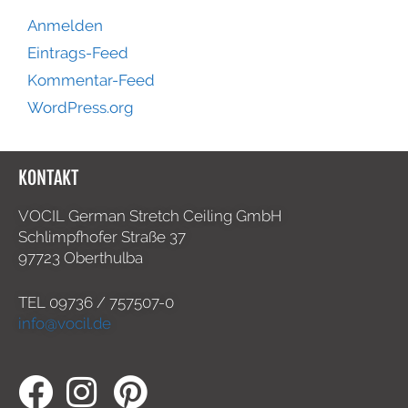
Anmelden
Eintrags-Feed
Kommentar-Feed
WordPress.org
KONTAKT
VOCIL German Stretch Ceiling GmbH
Schlimpfhofer Straße 37
97723 Oberthulba
TEL
09736 / 757507-0
info@vocil.de