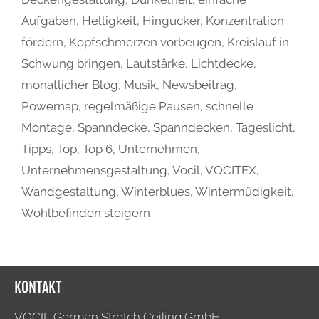
Aufgaben
,
Helligkeit
,
Hingucker
,
Konzentration
fördern
,
Kopfschmerzen vorbeugen
,
Kreislauf in
Schwung bringen
,
Lautstärke
,
Lichtdecke
,
monatlicher Blog
,
Musik
,
Newsbeitrag
,
Powernap
,
regelmäßige Pausen
,
schnelle
Montage
,
Spanndecke
,
Spanndecken
,
Tageslicht
,
Tipps
,
Top
,
Top 6
,
Unternehmen
,
Unternehmensgestaltung
,
Vocil
,
VOCITEX
,
Wandgestaltung
,
Winterblues
,
Wintermüdigkeit
,
Wohlbefinden steigern
KONTAKT
VOCIL German Stretch Ceiling GmbH