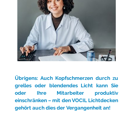
Übrigens: Auch Kopfschmerzen durch zu
grelles oder blendendes Licht kann Sie
oder Ihre Mitarbeiter produktiv
einschränken – mit den VOCIL Lichtdecken
gehört auch dies der
Vergangenheit an!