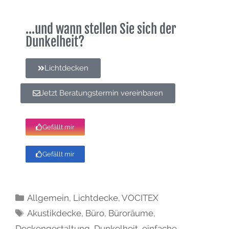
...und wann stellen Sie sich der
Dunkelheit?
Lichtdecken
Jetzt Beratungstermin vereinbaren
Gefällt mir
Gefällt mir
Allgemein
,
Lichtdecke
,
VOCITEX
Akustikdecke
,
Büro
,
Büroräume
,
Deckengestaltung
,
Dunkelheit
,
einfache