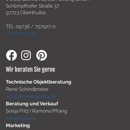
Schlimpfhofer Straße 37
97723 Oberthulba
TEL
09736 / 757507-0
info@vocil.de
Wir beraten Sie gerne
Technische Objektberatung
René Schindlmeier
schindlmeier@vocil.de
Beratung und Verkauf
Sonja Fritz I Ramona Pfrang
info@vocil.de
Marketing