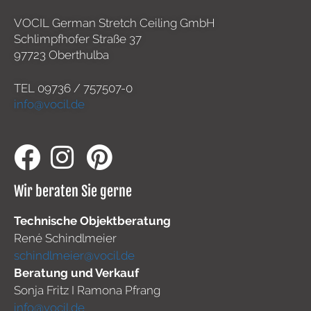
VOCIL German Stretch Ceiling GmbH
Schlimpfhofer Straße 37
97723 Oberthulba
TEL
09736 / 757507-0
info@vocil.de
Wir beraten Sie gerne
Technische Objektberatung
René Schindlmeier
schindlmeier@vocil.de
Beratung und Verkauf
Sonja Fritz I Ramona Pfrang
info@vocil.de