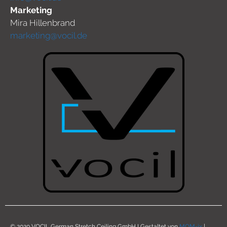
Marketing
Mira Hillenbrand
marketing@vocil.de
© 2020 VOCIL German Stretch Ceiling GmbH I Gestaltet von
MOM-ix
|