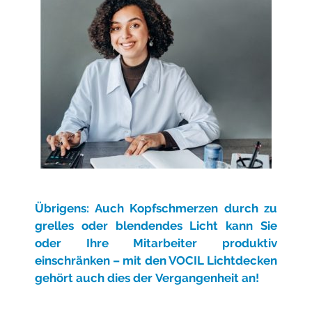
Übrigens: Auch Kopfschmerzen durch zu
grelles oder blendendes Licht kann Sie
oder Ihre Mitarbeiter produktiv
einschränken – mit den VOCIL Lichtdecken
gehört auch dies der
Vergangenheit an!