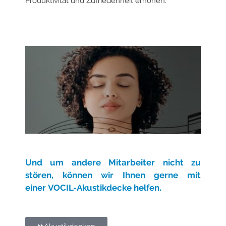
Produktivität und Zufriedenheit erhöhen.
Und um andere Mitarbeiter nicht zu
stören, können wir Ihnen gerne mit
einer
VOCIL-Akustikdecke helfen.