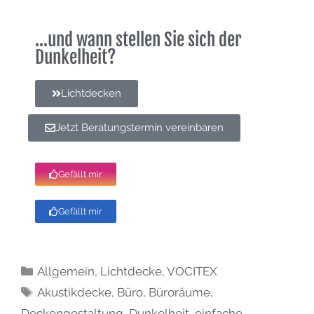
...und wann stellen Sie sich der
Dunkelheit?
Lichtdecken
Jetzt Beratungstermin vereinbaren
Gefällt mir
Gefällt mir
Allgemein
,
Lichtdecke
,
VOCITEX
Akustikdecke
,
Büro
,
Büroräume
,
Deckengestaltung
,
Dunkelheit
,
einfache