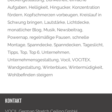
Aufgaben
,
Helligkeit
,
Hingucker
,
Konzentration
fördern
,
Kopfschmerzen vorbeugen
,
Kreislauf in
Schwung bringen
,
Lautstärke
,
Lichtdecke
,
monatlicher Blog
,
Musik
,
Newsbeitrag
,
Powernap
,
regelmäßige Pausen
,
schnelle
Montage
,
Spanndecke
,
Spanndecken
,
Tageslicht
,
Tipps
,
Top
,
Top 6
,
Unternehmen
,
Unternehmensgestaltung
,
Vocil
,
VOCITEX
,
Wandgestaltung
,
Winterblues
,
Wintermüdigkeit
,
Wohlbefinden steigern
KONTAKT
VOCIL German Stretch Ceiling GmbH