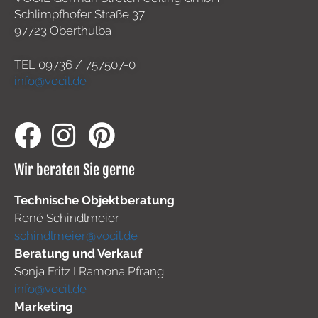
Schlimpfhofer Straße 37
97723 Oberthulba
TEL
09736 / 757507-0
info@vocil.de
Wir beraten Sie gerne
Technische Objektberatung
René Schindlmeier
schindlmeier@vocil.de
Beratung und Verkauf
Sonja Fritz I Ramona Pfrang
info@vocil.de
Marketing