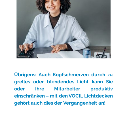
Übrigens: Auch Kopfschmerzen durch zu
grelles oder blendendes Licht kann Sie
oder Ihre Mitarbeiter produktiv
einschränken – mit den VOCIL Lichtdecken
gehört auch dies der
Vergangenheit an!