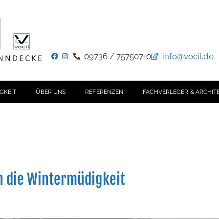
09736 / 757507-0
info@vocil.de
GKEIT
ÜBER UNS
REFERENZEN
FACHVERLEGER & ARCHIT
n die Wintermüdigkeit