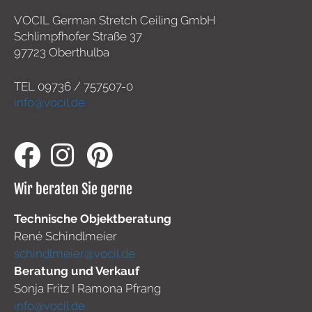
VOCIL German Stretch Ceiling GmbH
Schlimpfhofer Straße 37
97723 Oberthulba
TEL
09736 / 757507-0
info@vocil.de
Wir beraten Sie gerne
Technische Objektberatung
René Schindlmeier
schindlmeier@vocil.de
Beratung und Verkauf
Sonja Fritz I Ramona Pfrang
info@vocil.de