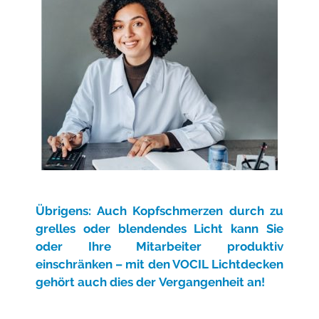
Übrigens: Auch Kopfschmerzen durch zu
grelles oder blendendes Licht kann Sie
oder Ihre Mitarbeiter produktiv
einschränken – mit den VOCIL Lichtdecken
gehört auch dies der
Vergangenheit an!