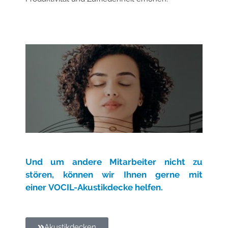
Und um andere Mitarbeiter nicht zu
stören, können wir Ihnen gerne mit
einer
VOCIL-Akustikdecke helfen.
Akustikdecken