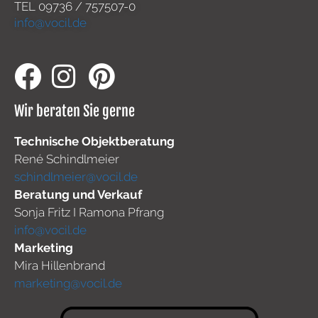
TEL
09736 / 757507-0
info@vocil.de
Wir beraten Sie gerne
Technische Objektberatung
René Schindlmeier
schindlmeier@vocil.de
Beratung und Verkauf
Sonja Fritz I Ramona Pfrang
info@vocil.de
Marketing
Mira Hillenbrand
marketing@vocil.de