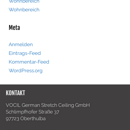
Wohnbereich
Wohnbereich
Meta
Anmelden
Eintrags-Feed
Kommentar-Feed
WordPress.org
KONTAKT
VOCIL German Stretch Ceiling GmbH
Schlimpfhofer Straße 37
97723 Oberthulba