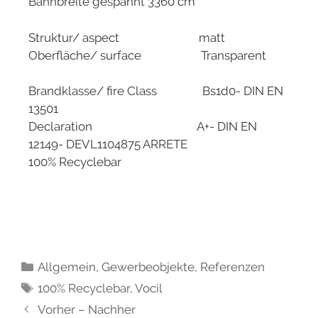
Bahnbreite gespannt 3360 cm
Struktur/ aspect matt
Oberfläche/ surface Transparent
Brandklasse/ fire Class Bs1d0- DIN EN
13501
Declaration A+- DIN EN
12149- DEVL1104875 ARRETE
100% Recyclebar
Allgemein
,
Gewerbeobjekte
,
Referenzen
100% Recyclebar
,
Vocil
Vorher – Nachher