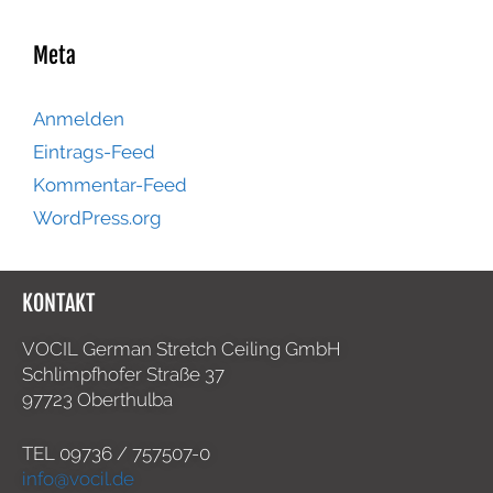
Meta
Anmelden
Eintrags-Feed
Kommentar-Feed
WordPress.org
KONTAKT
VOCIL German Stretch Ceiling GmbH
Schlimpfhofer Straße 37
97723 Oberthulba
TEL
09736 / 757507-0
info@vocil.de