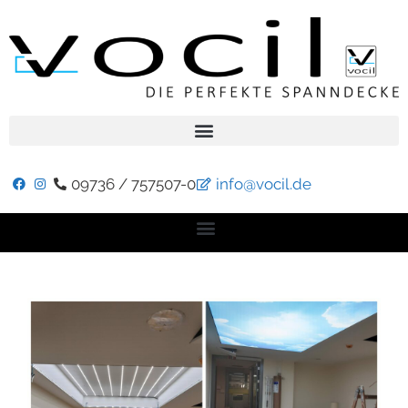
09736 / 757507-0
info@vocil.de