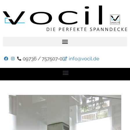
09736 / 757507-0
info@vocil.de