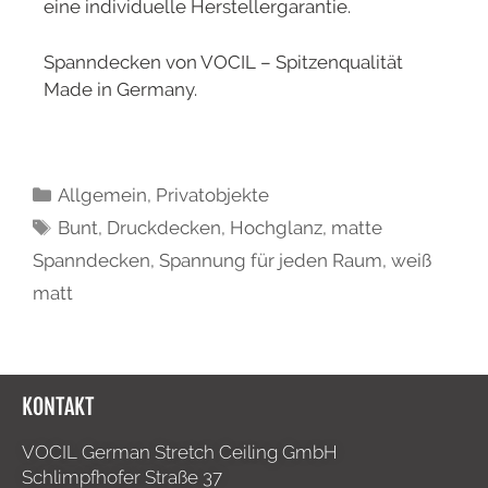
eine individuelle Herstellergarantie.
Spanndecken von VOCIL – Spitzenqualität
Made in Germany.
Allgemein
,
Privatobjekte
Bunt
,
Druckdecken
,
Hochglanz
,
matte
Spanndecken
,
Spannung für jeden Raum
,
weiß
matt
KONTAKT
VOCIL German Stretch Ceiling GmbH
Schlimpfhofer Straße 37