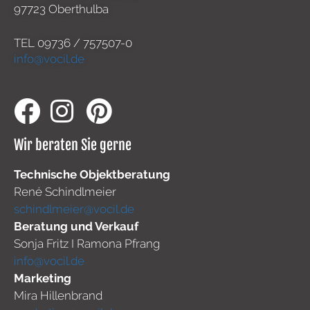
97723 Oberthulba
TEL
09736 / 757507-0
info@vocil.de
Wir beraten Sie gerne
Technische Objektberatung
René Schindlmeier
schindlmeier@vocil.de
Beratung und Verkauf
Sonja Fritz I Ramona Pfrang
info@vocil.de
Marketing
Mira Hillenbrand