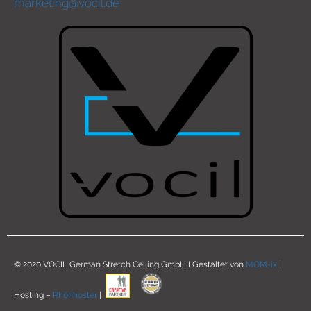
marketing@vocil.de
© 2020 VOCIL German Stretch Ceiling GmbH I Gestaltet von
MOM-ix
|
Hosting –
Rhönhoster
|
|