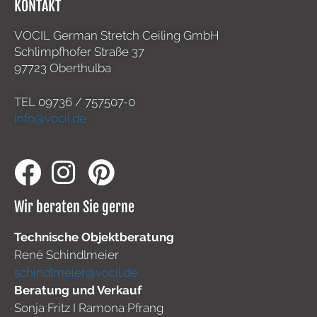
KONTAKT
VOCIL German Stretch Ceiling GmbH
Schlimpfhofer Straße 37
97723 Oberthulba
TEL
09736 / 757507-0
info@vocil.de
Wir beraten Sie gerne
Technische Objektberatung
René Schindlmeier
schindlmeier@vocil.de
Beratung und Verkauf
Sonja Fritz I Ramona Pfrang