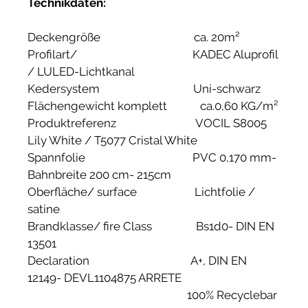
Technikdaten:
Deckengröße ca. 20m²
Profilart/ KADEC Aluprofil
/ LULED-Lichtkanal
Kedersystem Uni-schwarz
Flächengewicht komplett ca.0,60 KG/m²
Produktreferenz VOCIL S8005
Lily White / T5077 Cristal White
Spannfolie PVC 0,170 mm-
Bahnbreite 200 cm- 215cm
Oberfläche/ surface Lichtfolie /
satine
Brandklasse/ fire Class Bs1d0- DIN EN
13501
Declaration A+, DIN EN
12149- DEVL1104875 ARRETE
100% Recyclebar